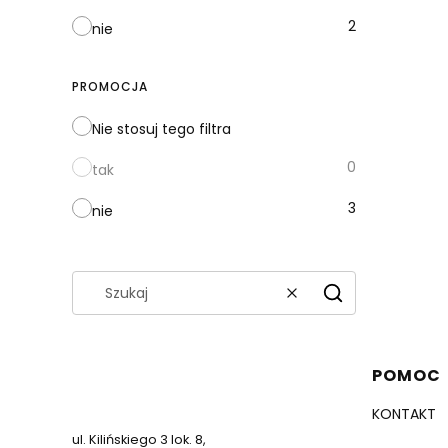
2
nie
PROMOCJA
Nie stosuj tego filtra
0
tak
3
nie
Wyczyść
Szukaj
Linki 
791 611 504
POMOC
zamowienia@nadruki247.pl
KONTAKT
ul. Kilińskiego 3 lok. 8,