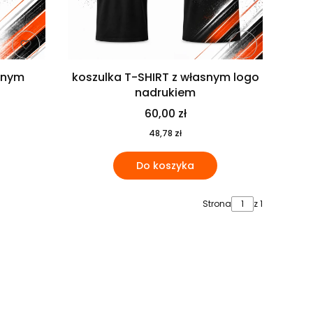
snym
koszulka T-SHIRT z własnym logo
nadrukiem
60,00 zł
48,78 zł
Do koszyka
Strona
z 1