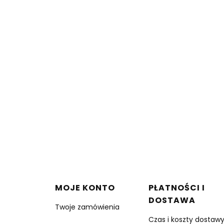
w stopce
MOJE KONTO
PŁATNOŚCI I
DOSTAWA
Twoje zamówienia
Czas i koszty dostaw