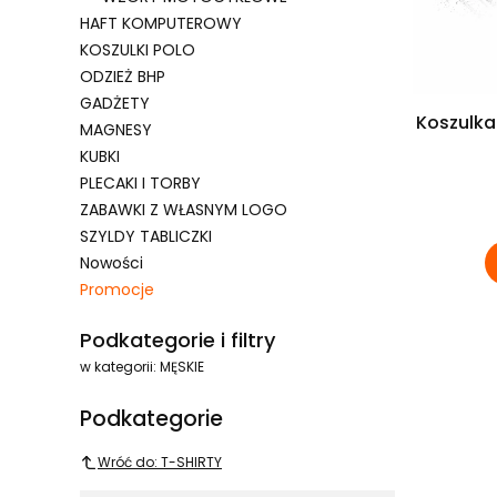
HAFT KOMPUTEROWY
KOSZULKI POLO
ODZIEŻ BHP
GADŻETY
Koszulka
MAGNESY
KUBKI
PLECAKI I TORBY
ZABAWKI Z WŁASNYM LOGO
SZYLDY TABLICZKI
Nowości
Promocje
Koniec menu
Podkategorie i filtry
w kategorii: MĘSKIE
Podkategorie
Wróć do: T-SHIRTY