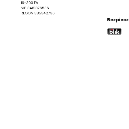
19-300 Ełk
NIP 8481876536
REGON 385342736
Bezpiecz
D
Najnows