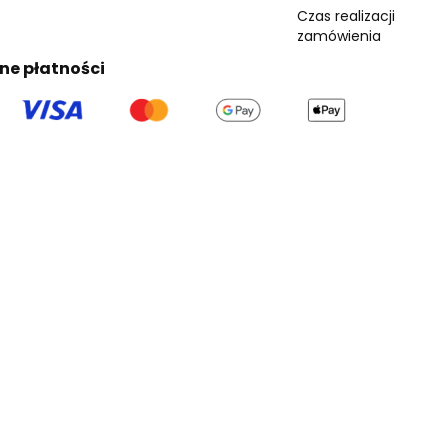
Czas realizacji
zamówienia
ne płatności
la dociekliwy
ze technologie na każde warunki - sprawdź "D