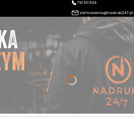
791 611 504
zamowienia@nadruki247.pl