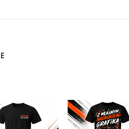
IE
produktów