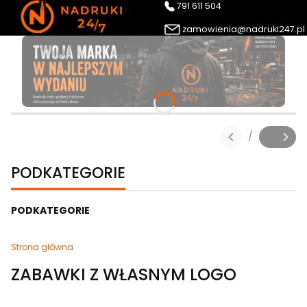
791 611 504
zamowienia@nadruki247.pl
/
Slajd
z
PODKATEGORIE
PODKATEGORIE
Strona główna
ZABAWKI Z WŁASNYM LOGO