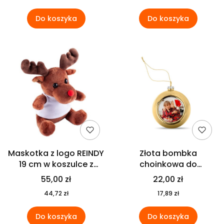
Do koszyka
Do koszyka
Maskotka z logo REINDY
Złota bombka
19 cm w koszulce z
choinkowa do
własnym nadrukiem
personalizacji
55,00 zł
22,00 zł
44,72 zł
17,89 zł
Do koszyka
Do koszyka