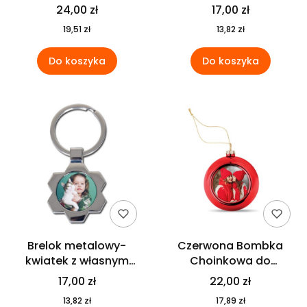
własnym nadrukiem
Serca z własnym
24,00 zł
17,00 zł
nadrukiem
19,51 zł
13,82 zł
Do koszyka
Do koszyka
Brelok metalowy-
Czerwona Bombka
kwiatek z własnym
Choinkowa do
nadrukiem
Personalizacji
17,00 zł
22,00 zł
13,82 zł
17,89 zł