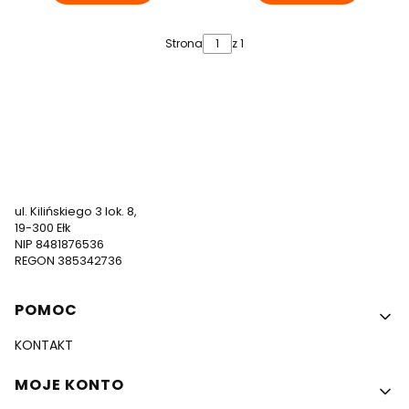
Strona
z 1
791 611 504
zamowienia@nadruki247.pl
ul. Kilińskiego 3 lok. 8,
19-300 Ełk
NIP 8481876536
REGON 385342736
Linki w stopce
POMOC
KONTAKT
MOJE KONTO