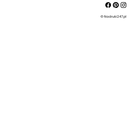
© Nadruki247.pl
Dla dociekliwych
Najnowsze technologie na każde warunki
- sprawdź "Das Auto"
sprawdzam