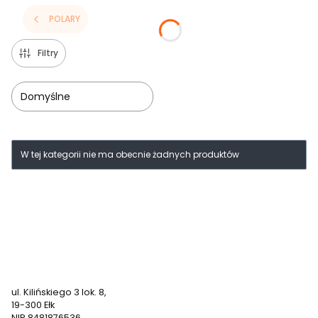
POLARY
Filtry
Domyślne
Lista produktów
W tej kategorii nie ma obecnie żadnych produktów
791 611 504
zamowienia@nadruki247.pl
ul. Kilińskiego 3 lok. 8,
19-300 Ełk
NIP 8481876536