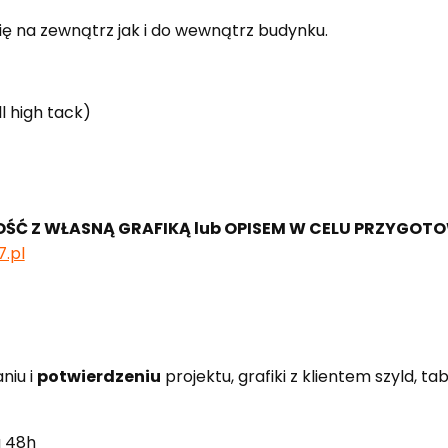
się na zewnątrz jak i do wewnątrz budynku.
ll high tack)
OŚĆ Z WŁASNĄ GRAFIKĄ lub OPISEM W CELU PRZYGO
.pl
niu i
potwierdzeniu
projektu, grafiki z klientem szyld, 
u 48h