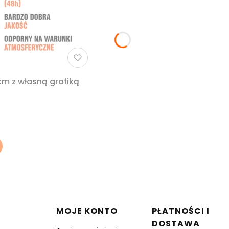
Szyld reklamowy pcv 3mm 30 na 20cm z własną grafiką
w stopce
MOJE KONTO
PŁATNOŚCI I
DOSTAWA