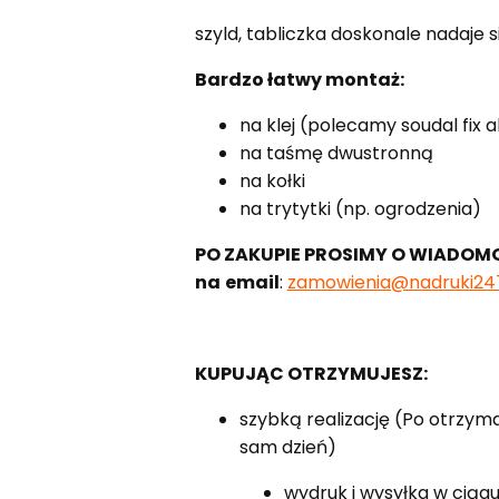
szyld, tabliczka doskonale nadaje 
Bardzo łatwy montaż:
na klej (polecamy soudal fix a
na taśmę dwustronną
na kołki
na trytytki (np. ogrodzenia)
PO ZAKUPIE PROSIMY O WIADOM
na
email
:
zamowienia@nadruki247
KUPUJĄC OTRZYMUJESZ:
szybką realizację (Po otrzyma
sam dzień)
wydruk i wysyłka w ciąg