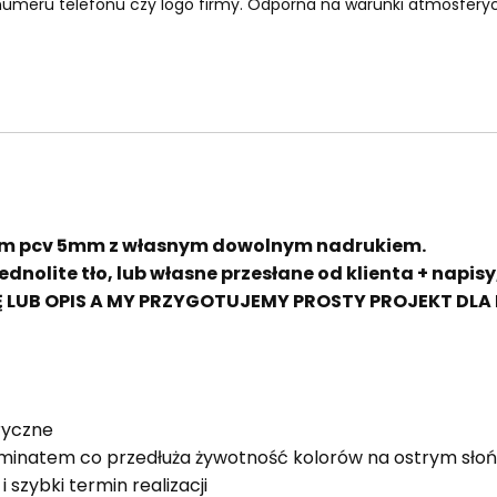
umeru telefonu czy logo firmy. Odporna na warunki atmosferyczn
cm pcv 5mm z własnym dowolnym nadrukiem.
dnolite tło, lub własne przesłane od klienta + napis
 LUB OPIS A MY PRZYGOTUJEMY PROSTY PROJEKT DL
ryczne
minatem co przedłuża żywotność kolorów na ostrym sło
szybki termin realizacji