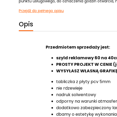
punktu usługowego, do oznaczenia godzin otwarcia, n
Przejdź do pełnego opisu
Opis
Przedmiotem sprzedaży jest:
szyld reklamowy 60 na 40
PROSTY PROJEKT W CENIE (je
WYSYŁASZ WŁASNĄ GRAFIKĘ
tabliczka z płyty pcv 5mm
nie rdzewieje
nadruk solwentowy
odporny na warunki atmosfe
dodatkowo zabezpieczony la
dbamy o estetykę wykonania i 