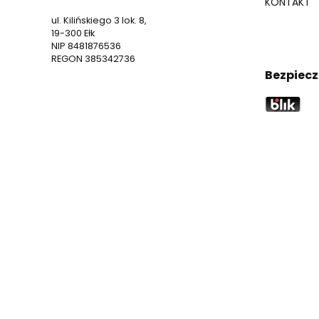
KONTAKT
ul. Kilińskiego 3 lok. 8,
19-300 Ełk
NIP 8481876536
REGON 385342736
Bezpiecz
D