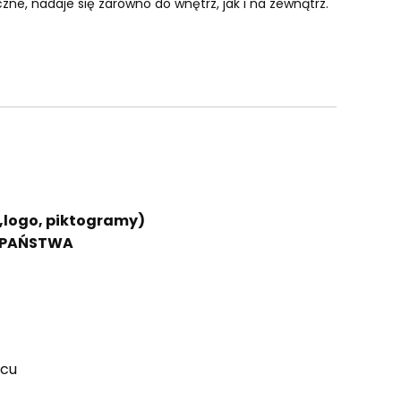
e, nadaje się zarówno do wnętrz, jak i na zewnątrz.
y,logo, piktogramy)
A PAŃSTWA
ńcu