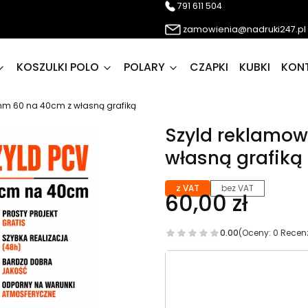
791 611 504
zamowienia@nadruki247.pl
KOSZULKI POLO
POLARY
CZAPKI
KUBKI
KON
mm 60 na 40cm z własną grafiką
Szyld reklamo
własną grafiką
z VAT
bez VAT
60,00 zł
0.00
(Oceny: 0 Recenz
Wybierz wariant produk
Poszczególne warianty mog