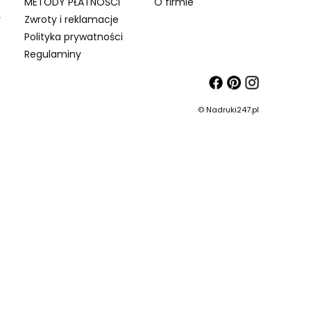
METODY PŁATNOŚCI
O firmie
y
Zwroty i reklamacje
Polityka prywatności
Regulaminy
© Nadruki247.pl
ch