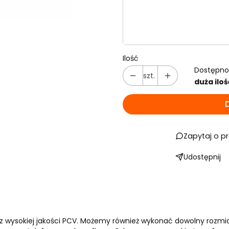
Prześlij grafikę
Opcjonalne
Ilość
Dostępno
szt.
duża iloś
Zapytaj o p
Udostępnij
 z wysokiej jakości PCV. Możemy również wykonać dowolny rozmia