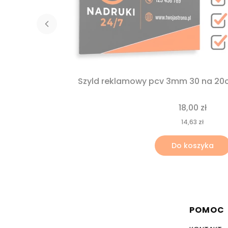
18,00 zł
14,63 zł
Do koszyka
Linki 
791 611 504
POMOC
zamowienia@nadruki247.pl