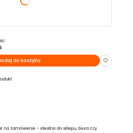
ść:
ć
Dodaj do koszyka
rodukt
r na zamówienie – idealna do sklepu, biura czy