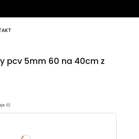
TAKT
wy pcv 5mm 60 na 40cm z
je: 0)
tu:
ą różnić się ceną