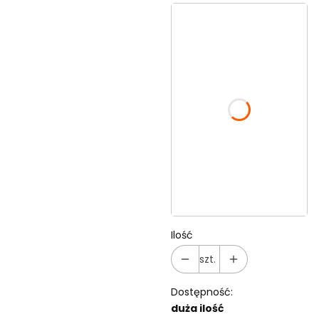
Wybierz wariant
produktu:
Poszczególne
warianty mogą różnić
się ceną
*
kolory
Pokaż wszystkie kolory
*
Twoja grafika
Ilość
szt.
Dostępność:
duża ilość