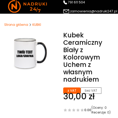
791 611 504
zamowienia@nadruki247.pl
Strona główna
KUBKI
Kubek
Ceramiczny
Biały z
Kolorowym
Uchem z
własnym
nadrukiem
z VAT
bez VAT
30,00 zł
(Oceny: 0
0.00
Recenzje: 0)