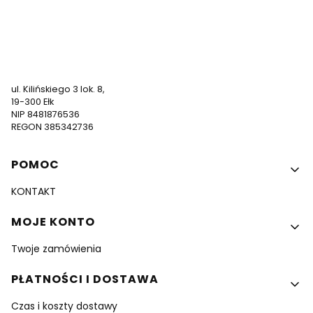
791 611 504
zamowienia@nadruki247.pl
ul. Kilińskiego 3 lok. 8,
19-300 Ełk
NIP 8481876536
REGON 385342736
Linki w stopce
POMOC
KONTAKT
MOJE KONTO
Twoje zamówienia
PŁATNOŚCI I DOSTAWA
Czas i koszty dostawy