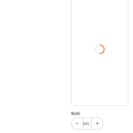
Wybierz wariant
produktu:
Poszczególne
warianty mogą różnić
się ceną
Haft na plecach
(+35,00 zł)
Opcjonalne
*
Rozmiar
S
M
L
XL
XXL
Ilość
szt.