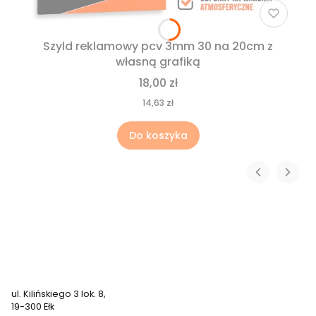
Szyld reklamowy pcv 3mm 30 na 20cm z
własną grafiką
18,00 zł
14,63 zł
Do koszyka
791 611 504
zamowienia@nadruki247.pl
ul. Kilińskiego 3 lok. 8,
19-300 Ełk