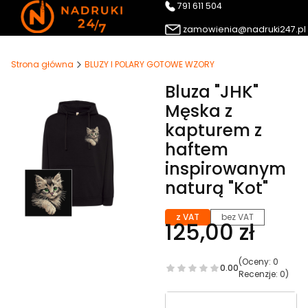
791 611 504
zamowienia@nadruki247.pl
Strona główna
BLUZY I POLARY GOTOWE WZORY
Bluza "JHK"
Męska z
kapturem z
haftem
inspirowanym
naturą "Kot"
z VAT
bez VAT
125,00 zł
(Oceny: 0
0.00
Recenzje: 0)