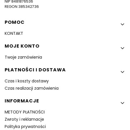
NIP 8481876536
REGON 385342736
Linki w stopce
POMOC
KONTAKT
MOJE KONTO
Twoje zamówienia
PŁATNOŚCI I DOSTAWA
Czas i koszty dostawy
Czas realizacji zamówienia
INFORMACJE
METODY PŁATNOŚCI
Zwroty i reklamacje
Polityka prywatności